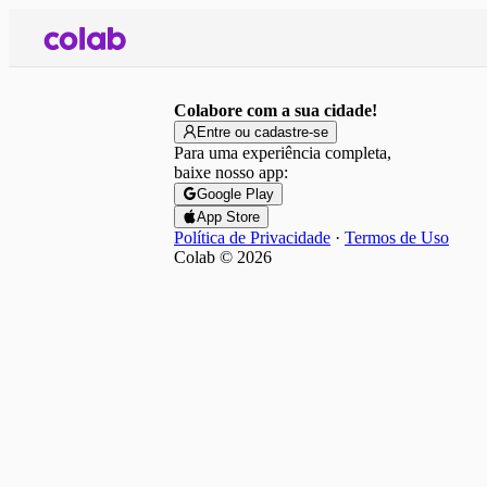
Colabore com a sua cidade!
Entre ou cadastre-se
Para uma experiência completa,
baixe nosso app:
Google Play
App Store
Política de Privacidade
·
Termos de Uso
Colab ©
2026