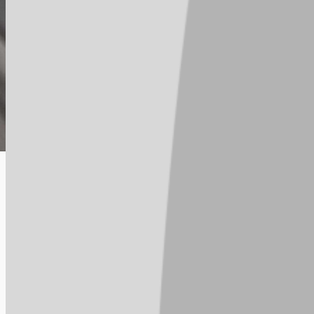
1
2
3
Manut
A ciclovia do Túnel Raul Veiga está bem perigosa pois a via é est
duas colisões por imprudência de ciclistas das bicicletas elétr
providência pois estamos na iminência de um acidente fatal. Pon
1
apoio