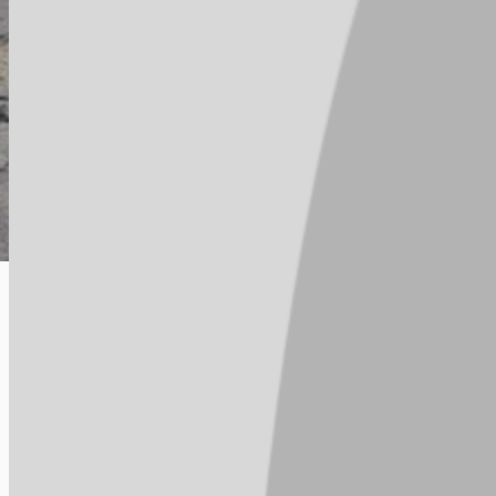
1
2
bueiro com tampa quebrada e necessário abertura para entrada d
escorrendo do terreno . ao lado do ponto de ônibus da pista sent
0
apoio
Compartilhar