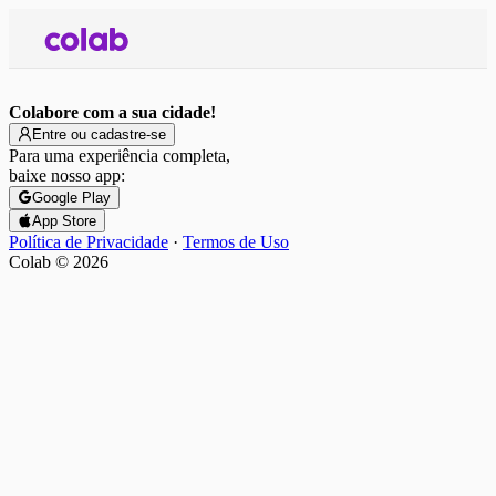
Colabore com a sua cidade!
Entre ou cadastre-se
Para uma experiência completa,
baixe nosso app:
Google Play
App Store
Política de Privacidade
·
Termos de Uso
Colab ©
2026